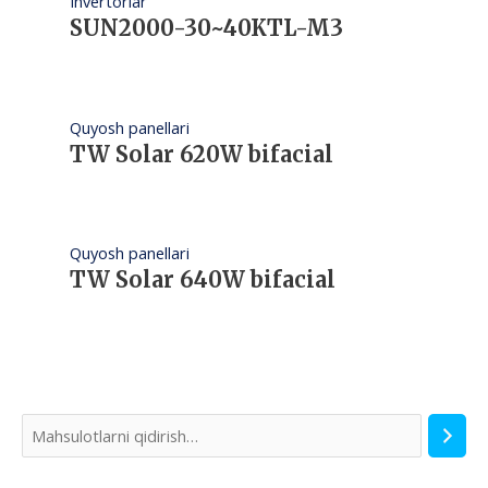
Invertorlar
SUN2000-30~40KTL-M3
Quyosh panellari
TW Solar 620W bifacial
Quyosh panellari
TW Solar 640W bifacial
Q
i