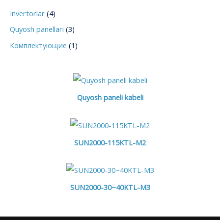
d
4
Invertorlar
4
i
m
3
Quyosh panellari
3
r
a
m
u
1
Комплектующие
1
h
a
v
m
s
h
a
u
s
h
Quyosh paneli kabeli
l
u
s
o
l
u
t
o
l
SUN2000-115KTL-M2
t
o
t
SUN2000-30~40KTL-M3