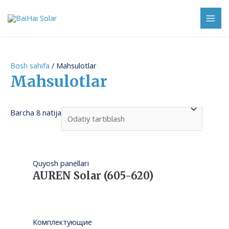
Skip
to
MAI
content
ME
Bosh sahifa
/ Mahsulotlar
Mahsulotlar
Barcha 8 natija
Quyosh panellari
AUREN Solar (605-620)
Комплектующие