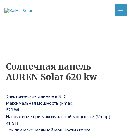
Перейти
к
MAI
содержимому
ME
Солнечная панель
AUREN Solar 620 kw
Электрические данные в STC
Максимальная мощность (Pmax)
620 Wt
Напряжение при максимальной мощности (Vmpp)
41,5 В
Ток при максимальной мощности (Impp)