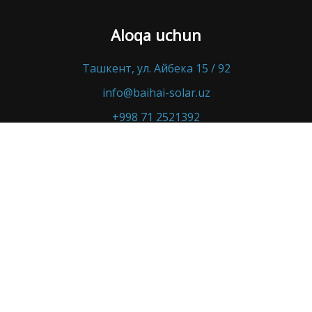
Aloqa uchun
Ташкент, ул. Айбека 15 / 92
info@baihai-solar.uz
+998 71 2521392
+998 87 3311392
COPYRIGHT © 2026 | BAIHAI SOLAR
наверх
Прокрутить