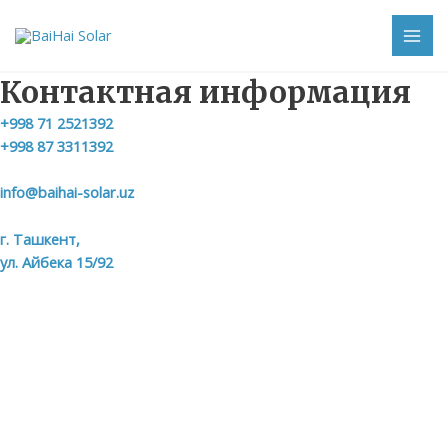
Перейти
к
MAI
содержимому
Контактная информация
ME
+998 71 2521392
+998 87 3311392
info@baihai-solar.uz
г. Ташкент,
ул. Айбека 15/92